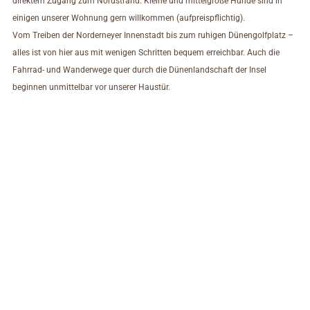
direktem Zugang zum Nordstrand. Kleine und mittelgroße Hunde sind in
einigen unserer Wohnung gern willkommen (aufpreispflichtig).
Vom Treiben der Norderneyer Innenstadt bis zum ruhigen Dünengolfplatz –
alles ist von hier aus mit wenigen Schritten bequem erreichbar. Auch die
Fahrrad- und Wanderwege quer durch die Dünenlandschaft der Insel
beginnen unmittelbar vor unserer Haustür.