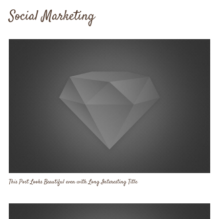
Social Marketing
This Post Looks Beautiful even with Long Interesting Title