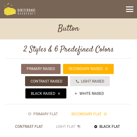
Button
2 Styles & 6 Predefined Colors
PRIMARY RAISED
SECONDARY RAISED
loop
CONTRAST RAISED
LIGHT RAISED
call
BLACK RAISED
WHITE RAISED
clear
add
PRIMARY FLAT
SECONDARY FLAT
favorite_outline
history
CONTRAST FLAT
LIGHT FLAT
BLACK FLAT
loyalty
settings