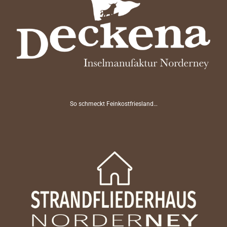
So schmeckt Feinkostfriesland…